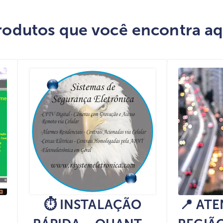
rodutos que você encontra aq
⏱️ INSTALAÇÃO
📍 AT