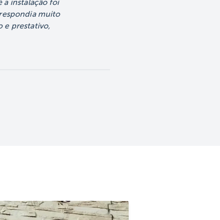
a instalação foi
, Sul, Oeste,
 respondia muito
 e prestativo,
de SP e até
 estados. 👉
seu CEP pelo
pp (11) 98240