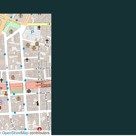
©
OpenStreetMap
contributors