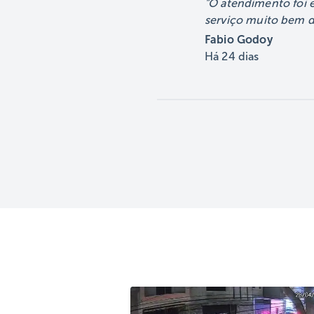
O atendimento foi 
👉 Pronto para
serviço muito bem 
instalar? Clique e
Fabio Godoy
Há
24 dias
"Ligar" ou mande
"GARANTIA" no
WhatsApp (11) 982