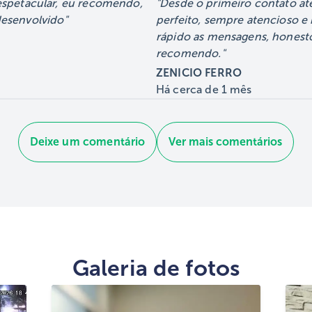
espetacular, eu recomendo,
Desde o primeiro contato até 
instalar na sua casa?
Norte
desenvolvido
perfeito, sempre atencioso e
rápido as mensagens, honesto
m
Fale agora no
Gran
recomendo.
WhatsApp (11) 98240
outros
ZENICIO FERRO
Há
cerca de 1 mês
Mande 
40
WhatsA
Deixe um comentário
Ver mais comentários
Galeria de fotos